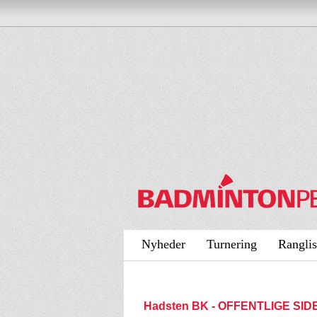
Nyheder
Turnering
Ranglis
Hadsten BK - OFFENTLIGE SID