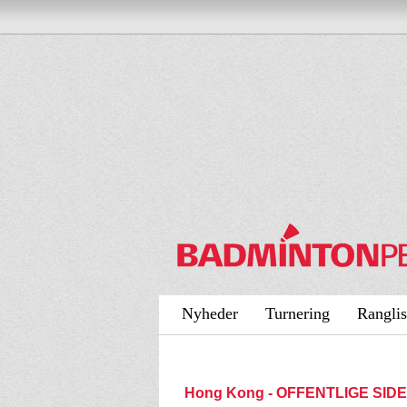
Nyheder
Turnering
Ranglis
Hong Kong - OFFENTLIGE SID