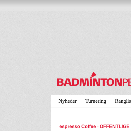
Nyheder
Turnering
Ranglis
espresso Coffee - OFFENTLIGE