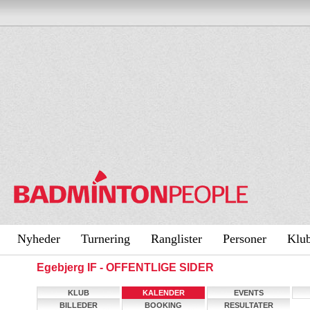
Nyheder
Turnering
Ranglister
Personer
Klu
Egebjerg IF - OFFENTLIGE SIDER
KLUB
KALENDER
EVENTS
BILLEDER
BOOKING
RESULTATER