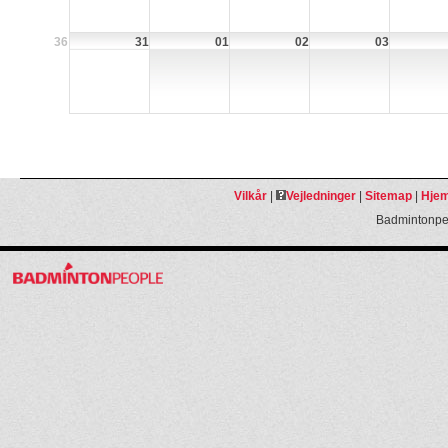
36
31
01
02
03
Vilkår
|
Vejledninger
|
Sitemap
|
Hjem
Badmintonpeo