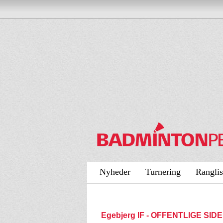
Nyheder
Turnering
Ranglis
Egebjerg IF - OFFENTLIGE SID