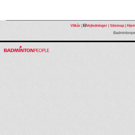
Vilkår
|
Vejledninger
|
Sitemap
|
Hjem
Badmintonpeo