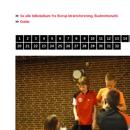
Se alle billedalbum fra Borup Idrætsforening, Badmintonafd.
Guide
1
2
3
4
5
6
7
8
9
10
11
12
13
14
20
21
22
23
24
25
26
27
28
29
30
31
32