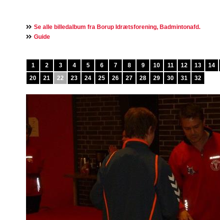
Se alle billedalbum fra Borup Idrætsforening, Badmintonafd.
Guide
1
2
3
4
5
6
7
8
9
10
11
12
13
14
20
21
22
23
24
25
26
27
28
29
30
31
32