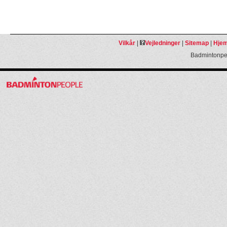
Vilkår
|
Vejledninger
|
Sitemap
|
Hjem
Badmintonpeo