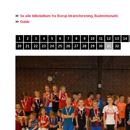
Se alle billedalbum fra Borup Idrætsforening, Badmintonafd.
Guide
1
2
3
4
5
6
7
8
9
10
11
12
13
14
20
21
22
23
24
25
26
27
28
29
30
31
32