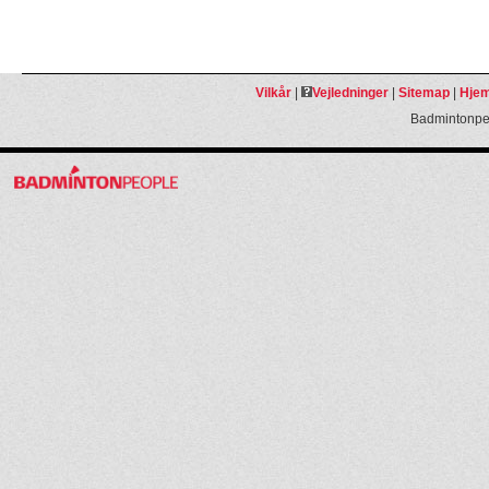
Vilkår
|
Vejledninger
|
Sitemap
|
Hjem
Badmintonpeo