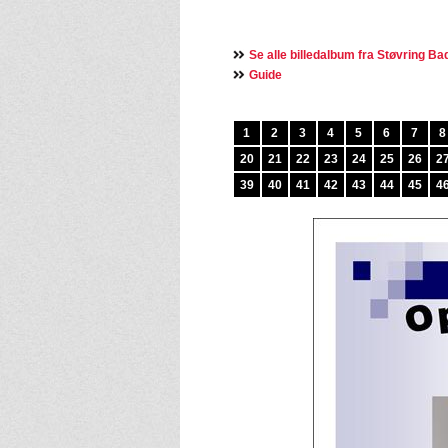
Se alle billedalbum fra Støvring B
Guide
1
2
3
4
5
6
7
8
20
21
22
23
24
25
26
2
39
40
41
42
43
44
45
4