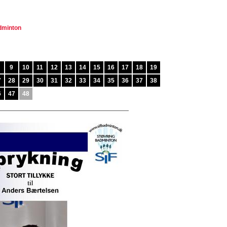
adminton
9
10
11
12
13
14
15
16
17
18
19
7
28
29
30
31
32
33
34
35
36
37
38
6
47
48