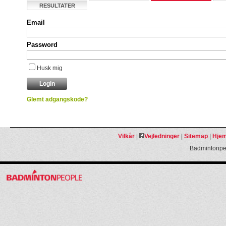
RESULTATER
Email
Password
Husk mig
Glemt adgangskode?
Vilkår
|
Vejledninger
|
Sitemap
|
Hjem
Badmintonpeo