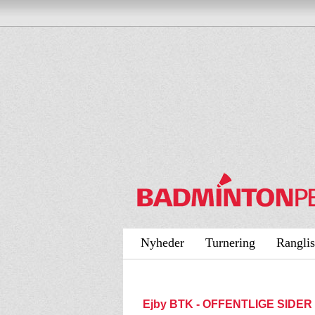
Nyheder
Turnering
Ranglis
Ejby BTK - OFFENTLIGE SIDER