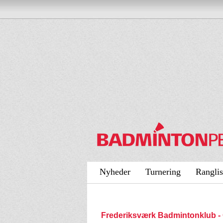
Nyheder
Turnering
Ranglis
Frederiksværk Badmintonklub 