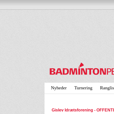
Nyheder
Turnering
Ranglis
Gislev Idrætsforening - OFFEN