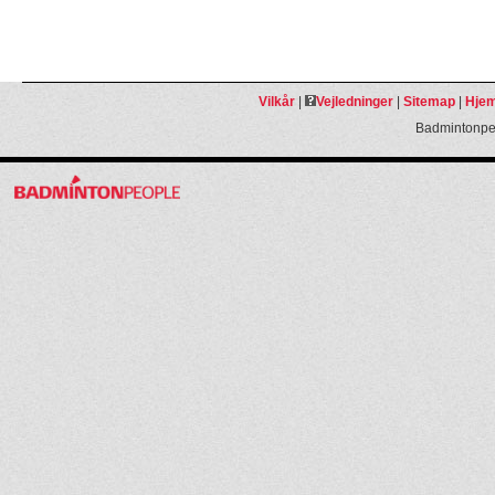
Vilkår
|
Vejledninger
|
Sitemap
|
Hjem
Badmintonpeo