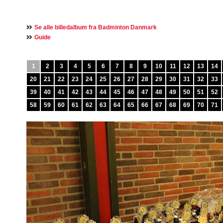
Se alle billedalbum fra Badminton Danmark
Guide
1
2
3
4
5
6
7
8
9
10
11
12
13
14
20
21
22
23
24
25
26
27
28
29
30
31
32
33
39
40
41
42
43
44
45
46
47
48
49
50
51
52
58
59
60
61
62
63
64
65
66
67
68
69
70
71