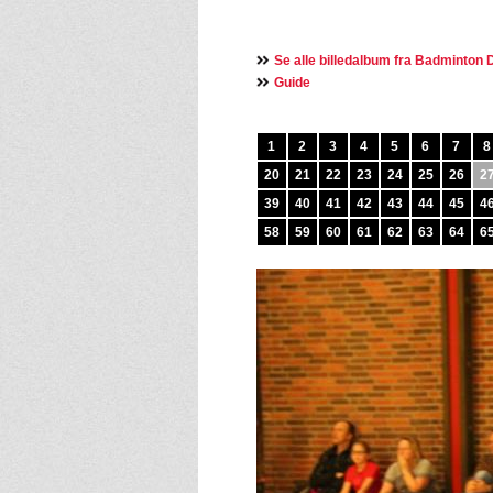
Se alle billedalbum fra Badminton
Guide
1
2
3
4
5
6
7
8
20
21
22
23
24
25
26
2
39
40
41
42
43
44
45
4
58
59
60
61
62
63
64
6