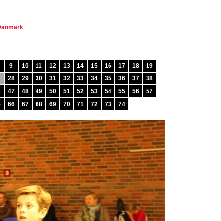
 Danmark
9
10
11
12
13
14
15
16
17
18
19
7
28
29
30
31
32
33
34
35
36
37
38
6
47
48
49
50
51
52
53
54
55
56
57
5
66
67
68
69
70
71
72
73
74