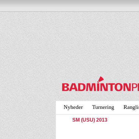
Nyheder
Turnering
Rangli
SM (USU) 2013