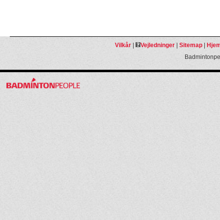
Vilkår
|
Vejledninger
|
Sitemap
|
Hjem
Badmintonpeo