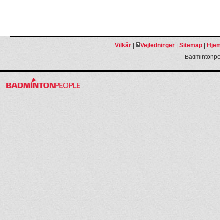
Vilkår
|
Vejledninger
|
Sitemap
|
Hjem
Badmintonpeo