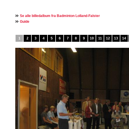
Se alle billedalbum fra Badminton Lolland-Falster
Guide
1
2
3
4
5
6
7
8
9
10
11
12
13
14