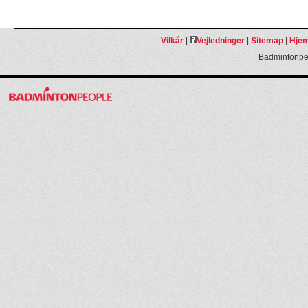
Vilkår
|
Vejledninger
|
Sitemap
|
Hjem
Badmintonpeo