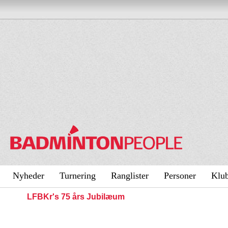
Nyheder
Turnering
Ranglister
Personer
Klu
LFBKr's 75 års Jubilæum