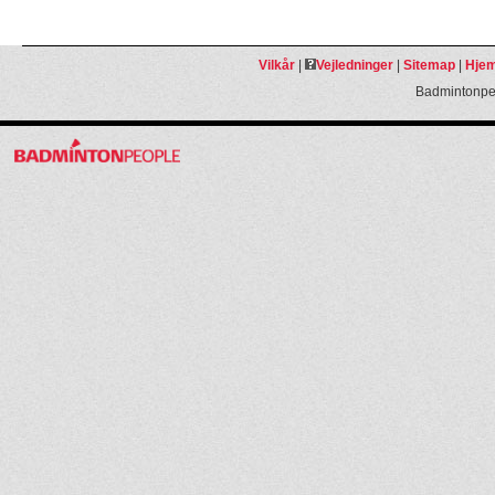
Vilkår
|
Vejledninger
|
Sitemap
|
Hjem
Badmintonpeo