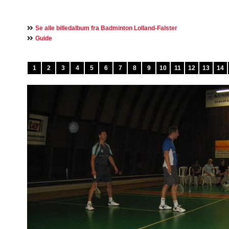
Se alle billedalbum fra Badminton Lolland-Falster
Guide
1
2
3
4
5
6
7
8
9
10
11
12
13
14