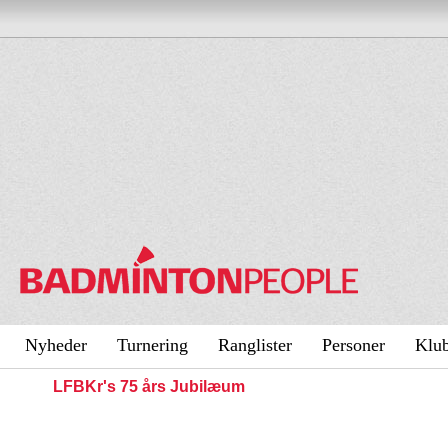
Nyheder
Turnering
Ranglister
Personer
Klu
LFBKr's 75 års Jubilæum