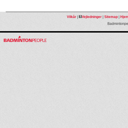
Vilkår
|
Vejledninger
|
Sitemap
|
Hjem
Badmintonpeo