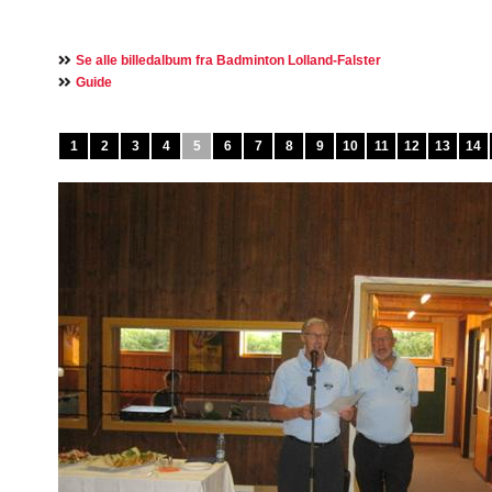
Se alle billedalbum fra Badminton Lolland-Falster
Guide
1
2
3
4
5
6
7
8
9
10
11
12
13
14