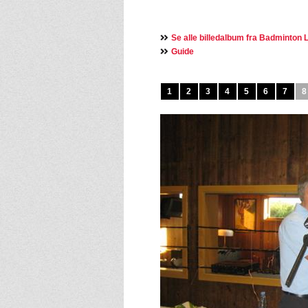
Se alle billedalbum fra Badminton L
Guide
1
2
3
4
5
6
7
8