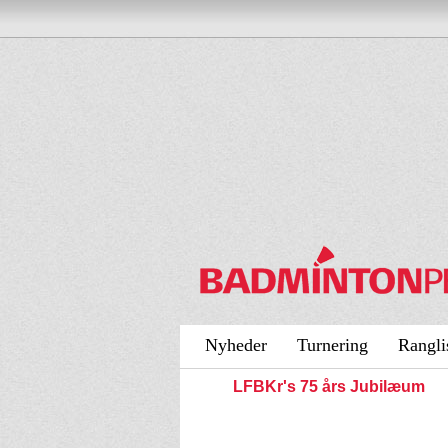
Nyheder
Turnering
Rangli
LFBKr's 75 års Jubilæum