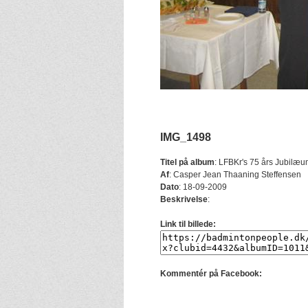
IMG_1498
Titel på album
:
LFBKr's 75 års Jubilæu
Af
:
Casper Jean Thaaning Steffensen
Dato
:
18-09-2009
Beskrivelse
:
Link til billede:
Kommentér på Facebook: