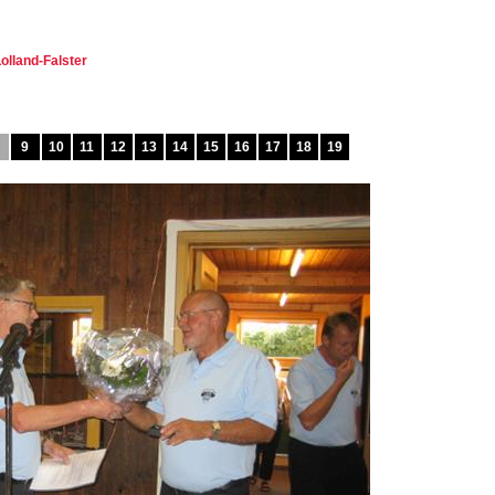
olland-Falster
9
10
11
12
13
14
15
16
17
18
19