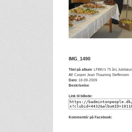
IMG_1490
Titel på album
:
LFBKr's 75 års Jubilæu
Af
:
Casper Jean Thaaning Steffensen
Dato
:
18-09-2009
Beskrivelse
:
Link til billede:
Kommentér på Facebook: