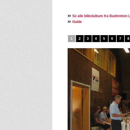
Se alle billedalbum fra Badminton L
Guide
1
2
3
4
5
6
7
8