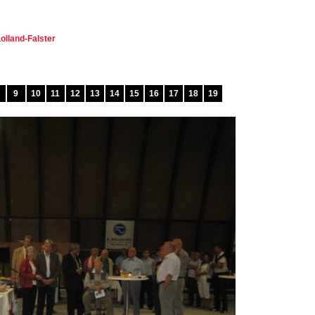
olland-Falster
9
10
11
12
13
14
15
16
17
18
19