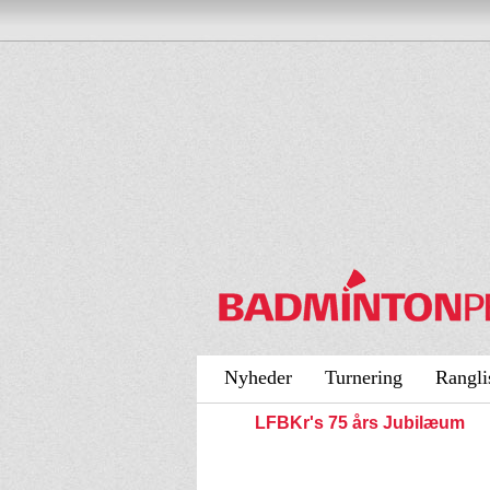
Nyheder
Turnering
Rangli
LFBKr's 75 års Jubilæum