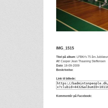
IMG_1515
Titel på album
:
LFBKr's 75 års Jubilæu
Af
:
Casper Jean Thaaning Steffensen
Dato
:
18-09-2009
Beskrivelse
:
Link til billede:
Kommentér på Facebook: