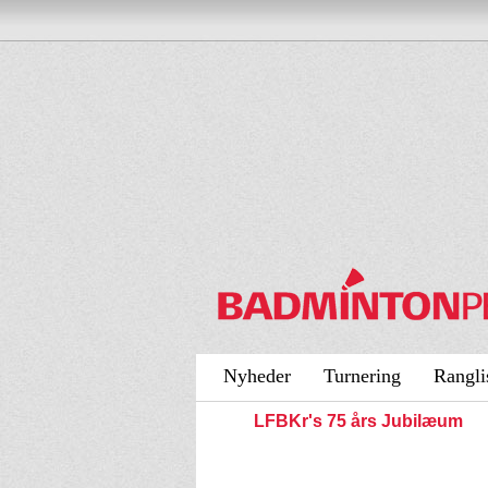
Nyheder
Turnering
Rangli
LFBKr's 75 års Jubilæum