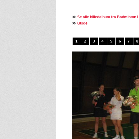
Se alle billedalbum fra Badminton L
Guide
1
2
3
4
5
6
7
8