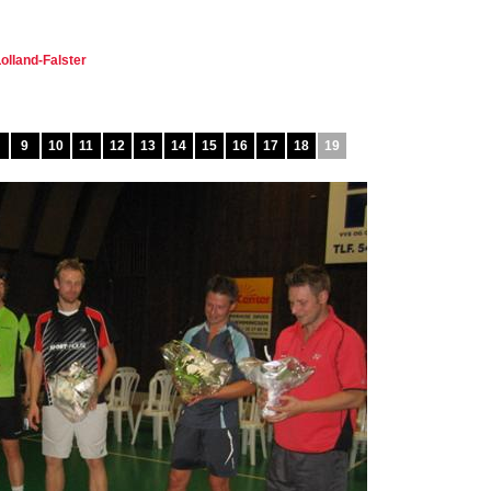
olland-Falster
9
10
11
12
13
14
15
16
17
18
19