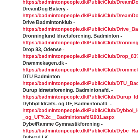
https://badmintonpeople.dk/Public/Club/DreamD
DreamDog Bakery -
https://badmintonpeople.dk/Public/Club/DreamD
Drive Badmintonklub -
https://badmintonpeople.dk/Public/Club/Drive_B
Dronninglund Idrætsforening, Badminton -
https://badmintonpeople.dk/Public/Club/Dronni
Drop 83, Odense -
https://badmintonpeople.dk/Public/Club/Drop_
Drømmekagen.dk -
https://badmintonpeople.dk/Public/Club/Dromm
DTU Badminton -
https://badmintonpeople.dk/Public/Club/DTU_Ba
Durup Idrætsforening. Badmintonafd. -
https://badmintonpeople.dk/Public/Club/Durup_I
Dybbøl Idræts- og UF, Badmintonafd. -
https://badmintonpeople.dk/Public/Club/Dybbol_I
_og_UF%2c__Badmintonafd/2001.aspx
Dybe/Ramme Gymnastikforening -
https://badmintonpeople.dk/Public/Club/Dybe_
Dybvad I.K. -