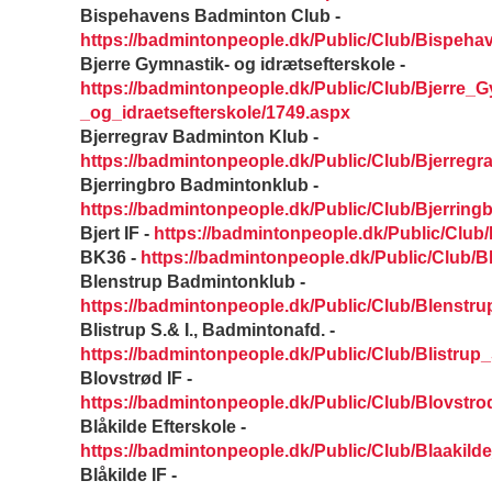
Bispehavens Badminton Club -
https://badmintonpeople.dk/Public/Club/Bispeh
Bjerre Gymnastik- og idrætsefterskole -
https://badmintonpeople.dk/Public/Club/Bjerre_G
_og_idraetsefterskole/1749.aspx
Bjerregrav Badminton Klub -
https://badmintonpeople.dk/Public/Club/Bjerre
Bjerringbro Badmintonklub -
https://badmintonpeople.dk/Public/Club/Bjerrin
Bjert IF -
https://badmintonpeople.dk/Public/Club/
BK36 -
https://badmintonpeople.dk/Public/Club/
Blenstrup Badmintonklub -
https://badmintonpeople.dk/Public/Club/Blenst
Blistrup S.& I., Badmintonafd. -
https://badmintonpeople.dk/Public/Club/Blistr
Blovstrød IF -
https://badmintonpeople.dk/Public/Club/Blovstro
Blåkilde Efterskole -
https://badmintonpeople.dk/Public/Club/Blaakild
Blåkilde IF -