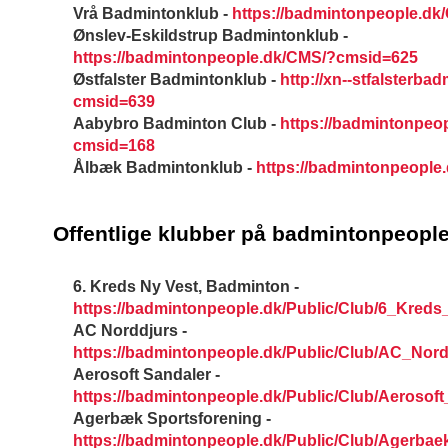
Vrå Badmintonklub -
https://badmintonpeople.d
Ønslev-Eskildstrup Badmintonklub -
https://badmintonpeople.dk/CMS/?cmsid=625
Østfalster Badmintonklub -
http://xn--stfalsterba
cmsid=639
Aabybro Badminton Club -
https://badmintonpeo
cmsid=168
Ålbæk Badmintonklub -
https://badmintonpeopl
Offentlige
klubber
på badmintonpeople
6. Kreds Ny Vest, Badminton -
https://badmintonpeople.dk/Public/Club/6_Kre
AC Norddjurs -
https://badmintonpeople.dk/Public/Club/AC_Nord
Aerosoft Sandaler -
https://badmintonpeople.dk/Public/Club/Aerosof
Agerbæk Sportsforening -
https://badmintonpeople.dk/Public/Club/Agerbae