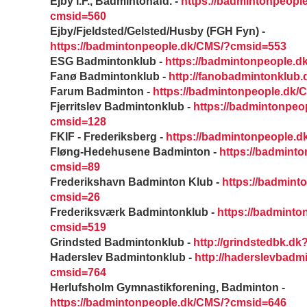
Ejby I.F., Badmintonafd. -
https://badmintonpeopl
cmsid=560
Ejby/Fjeldsted/Gelsted/Husby (FGH Fyn) -
https://badmintonpeople.dk/CMS/?cmsid=553
ESG Badmintonklub -
https://badmintonpeople.
Fanø Badmintonklub -
http://fanobadmintonklub
Farum Badminton -
https://badmintonpeople.dk
Fjerritslev Badmintonklub -
https://badmintonpeo
cmsid=128
FKIF - Frederiksberg -
https://badmintonpeople.
Fløng-Hedehusene Badminton -
https://badmint
cmsid=89
Frederikshavn Badminton Klub -
https://badmint
cmsid=26
Frederiksværk Badmintonklub -
https://badmint
cmsid=519
Grindsted Badmintonklub -
http://grindstedbk.d
Haderslev Badmintonklub -
http://haderslevbadm
cmsid=764
Herlufsholm Gymnastikforening, Badminton -
https://badmintonpeople.dk/CMS/?cmsid=646