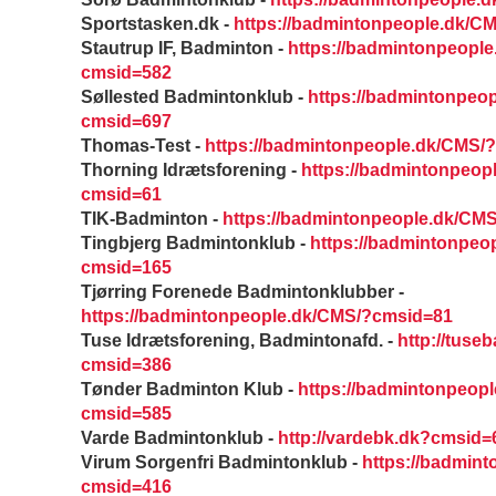
Sportstasken.dk -
https://badmintonpeople.dk/C
Stautrup IF, Badminton -
https://badmintonpeopl
cmsid=582
Søllested Badmintonklub -
https://badmintonpeo
cmsid=697
Thomas-Test -
https://badmintonpeople.dk/CMS/
Thorning Idrætsforening -
https://badmintonpeop
cmsid=61
TIK-Badminton -
https://badmintonpeople.dk/CM
Tingbjerg Badmintonklub -
https://badmintonpeo
cmsid=165
Tjørring Forenede Badmintonklubber -
https://badmintonpeople.dk/CMS/?cmsid=81
Tuse Idrætsforening, Badmintonafd. -
http://tuse
cmsid=386
Tønder Badminton Klub -
https://badmintonpeop
cmsid=585
Varde Badmintonklub -
http://vardebk.dk?cmsid=
Virum Sorgenfri Badmintonklub -
https://badmin
cmsid=416