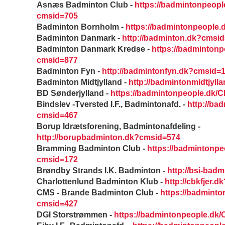
Asnæs Badminton Club -
https://badmintonpeop
cmsid=705
Badminton Bornholm -
https://badmintonpeople
Badminton Danmark -
http://badminton.dk?cmsi
Badminton Danmark Kredse -
https://badminton
cmsid=877
Badminton Fyn -
http://badmintonfyn.dk?cmsid=
Badminton Midtjylland -
http://badmintonmidtjyl
BD Sønderjylland -
https://badmintonpeople.dk/
Bindslev -Tversted I.F., Badmintonafd. -
http://bad
cmsid=467
Borup Idrætsforening, Badmintonafdeling -
http://borupbadminton.dk?cmsid=574
Bramming Badminton Club -
https://badmintonp
cmsid=172
Brøndby Strands I.K. Badminton -
http://bsi-bad
Charlottenlund Badminton Klub -
http://cbkfjer.
CMS - Brande Badminton Club -
https://badmint
cmsid=427
DGI Storstrømmen -
https://badmintonpeople.dk