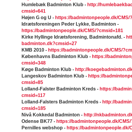
Humlebæk Badminton Klub -
http://humlebaekba
cmsid=641
Højen G og U -
https://badmintonpeople.dk/CMS/
Idrætsforeningen Peder Lykke, Badminton -
https://badmintonpeople.dk/CMS/?cmsid=181
Kirke Hyllinge Idrætsforening, Badmintonafd. -
htt
badminton.dk?cmsid=27
KMB 2010 -
https://badmintonpeople.dk/CMS/?c
Københavns Badminton Klub -
https://badminto
cmsid=348
Køge Badminton Klub -
http://koegebadminton.
Langeskov Badminton Klub -
https://badmintonp
cmsid=85
Lolland-Falster Badminton Kreds -
https://badmi
cmsid=117
Lolland-Falsters Badminton Kreds -
http://badmin
cmsid=185
Nivå Kokkedal Badminton -
http://nkbadminton.
Odense BK77 -
https://badmintonpeople.dk/CMS
Pernilles webshop -
https://badmintonpeople.dk